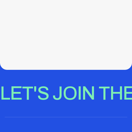
All News
Prev
Next
LET'S JOIN TH